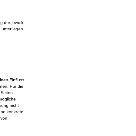
g der jeweils
 unterliegen
inen Einfluss
men. Für die
 Seiten
 mögliche
kung nicht
ohne konkrete
 von