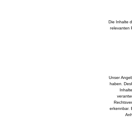
Die Inhalte 
relevanten 
Unser Angebo
haben. Desh
Inhalt
verantwo
Rechtsver
erkennbar. E
Anh