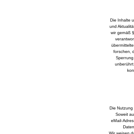
Die Inhalte u
und Aktualit
wir gemäß §
verantwort
übermittelt
forschen, 
Sperrung
unberührt.
kon
Die Nutzung 
Soweit au
eMail-Adress
Daten
Wir weisen d