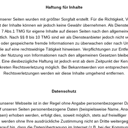
Haftung für Inhalte
nserer Seiten wurden mit größter Sorgfalt erstellt. Für die Richtigkeit, V
ät der Inhalte können wir jedoch keine Gewähr übernehmen. Als Dienste
 7 Abs.1 TMG für eigene Inhalte auf diesen Seiten nach den allgemei
lich. Nach §§ 8 bis 10 TMG sind wir als Diensteanbieter jedoch nicht ve
e oder gespeicherte fremde Informationen zu überwachen oder nach 
die auf eine rechtswidrige Tätigkeit hinweisen. Verpflichtungen zur Ent
 der Nutzung von Informationen nach den allgemeinen Gesetzen bleib
 Eine diesbezügliche Haftung ist jedoch erst ab dem Zeitpunkt der Ken
kreten Rechtsverletzung möglich. Bei Bekanntwerden von entspreche
Rechtsverletzungen werden wir diese Inhalte umgehend entfernen.
Datenschutz
unserer Webseite ist in der Regel ohne Angabe personenbezogener D
f unseren Seiten personenbezogene Daten (beispielsweise Name, Ansc
en) erhoben werden, erfolgt dies, soweit möglich, stets auf freiwilliger
 werden ohne Ihre ausdrückliche Zustimmung nicht an Dritte weiterge
arauf hin, dass die Datenübertragung im Internet (z.B. bei der Kommuni