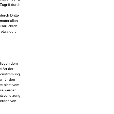
Zugriff durch
durch Dritte
materialien
usdrücklich
, etwa durch
rliegen dem
e Art der
n Zustimmung
ur für den
te nicht vom
ere werden
htsverletzung
werden von
.