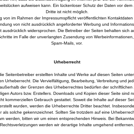
heitslücken aufweisen kann. Ein lückenloser Schutz der Daten vor dem 
Dritte ist nicht möglich.
 von im Rahmen der Impressumspflicht veröffentlichten Kontaktdaten 
ndung von nicht ausdrücklich angeforderter Werbung und Informations
it ausdrücklich widersprochen. Die Betreiber der Seiten behalten sich a
 Schritte im Falle der unverlangten Zusendung von Werbeinformationen
Spam-Mails, vor.
Urheberrecht
die Seitenbetreiber erstellten Inhalte und Werke auf diesen Seiten unte
n Urheberrecht. Die Vervielfältigung, Bearbeitung, Verbreitung und jed
außerhalb der Grenzen des Urheberrechtes bedürfen der schriftliche
ligen Autors bzw. Erstellers. Downloads und Kopien dieser Seite sind n
icht kommerziellen Gebrauch gestattet. Soweit die Inhalte auf dieser Sei
 erstellt wurden, werden die Urheberrechte Dritter beachtet. Insbesond
ter als solche gekennzeichnet. Sollten Sie trotzdem auf eine Urheberrec
m werden, bitten wir um einen entsprechenden Hinweis. Bei Bekannt
Rechtsverletzungen werden wir derartige Inhalte umgehend entfernen