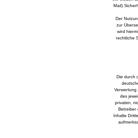
Mail) Sicher
Der Nutzung
zur Überse
wird hierm
rechtliche
Die durch 
deutsche
Verwertung 
des jewei
privaten, n
Betreiber
Inhalte Drit
aufmerksa