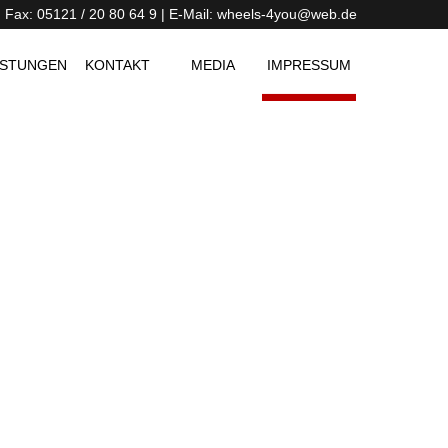
 | Fax: 05121 / 20 80 64 9 | E-Mail: wheels-4you@web.de
ISTUNGEN
KONTAKT
MEDIA
IMPRESSUM