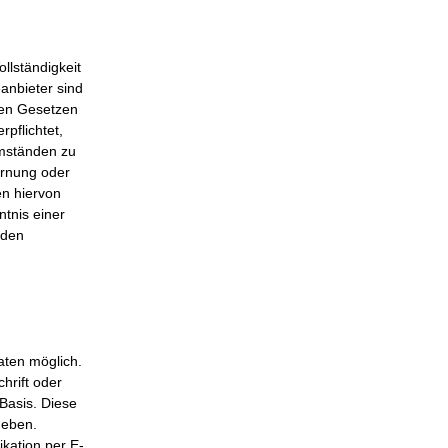
ollständigkeit
anbieter sind
nen Gesetzen
rpflichtet,
Umständen zu
fernung oder
en hiervon
ntnis einer
nden
aten möglich.
hrift oder
 Basis. Diese
geben.
kation per E-